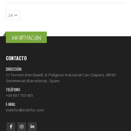
INFORMACIÓN
CONTACTO
DIRECCIÓN:
C/ Torrent d'en Baiell, 8. Polígono Industrial Can Clapers. 08181
Sentmenat (Barcelona) - Spain
TELÉFONO:
+34 937 153 455
E-MAIL:
indefor@indefor.com