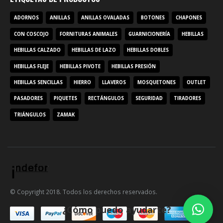
ADORNOS
ANILLAS
ANILLAS OVALADAS
BOTONES
CHAPONES
CON COSCOJO
FORNITURAS ANIMALES
GUARNICIONERÍA
HEBILLAS
HEBILLAS CALZADO
HEBILLAS DE LAZO
HEBILLAS DOBLES
HEBILLAS FLEJE
HEBILLAS PIVOTE
HEBILLAS PRESIÓN
HEBILLAS SENCILLAS
HIERRO
LLAVEROS
MOSQUETONES
OUTLET
PASADORES
PIQUETES
RECTÁNGULOS
SEGURIDAD
TIRADORES
TRIÁNGULOS
ZAMAK
© Copyright 2018. Todos los derechos reservados.
¿Cómo puedo ayudarte?