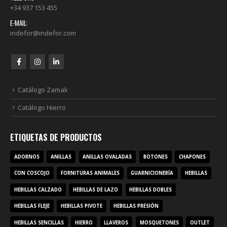
+34 937 153 455
E-MAIL:
indefor@indefor.com
Catálogo Zamak
Catálogo Hierro
ETIQUETAS DE PRODUCTOS
ADORNOS
ANILLAS
ANILLAS OVALADAS
BOTONES
CHAPONES
CON COSCOJO
FORNITURAS ANIMALES
GUARNICIONERÍA
HEBILLAS
HEBILLAS CALZADO
HEBILLAS DE LAZO
HEBILLAS DOBLES
HEBILLAS FLEJE
HEBILLAS PIVOTE
HEBILLAS PRESIÓN
HEBILLAS SENCILLAS
HIERRO
LLAVEROS
MOSQUETONES
OUTLET