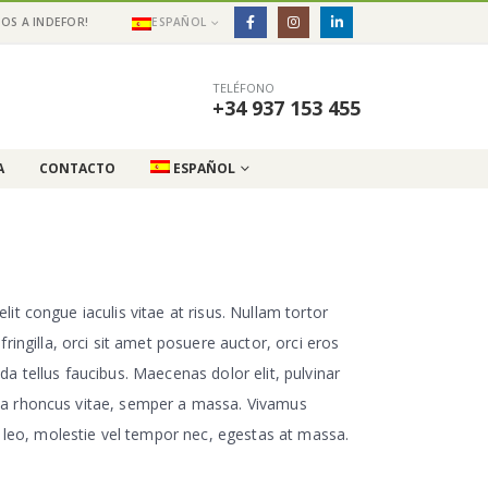
OS A INDEFOR!
ESPAÑOL
TELÉFONO
+34 937 153 455
A
CONTACTO
ESPAÑOL
lit congue iaculis vitae at risus. Nullam tortor
ingilla, orci sit amet posuere auctor, orci eros
a tellus faucibus. Maecenas dolor elit, pulvinar
lla a rhoncus vitae, semper a massa. Vivamus
o leo, molestie vel tempor nec, egestas at massa.