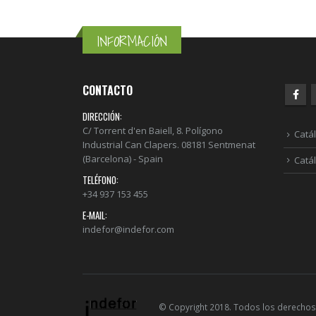
INFORMACIÓN
CONTACTO
DIRECCIÓN:
C/ Torrent d'en Baiell, 8. Polígono
Catá
Industrial Can Clapers. 08181 Sentmenat
(Barcelona) - Spain
Catá
TELÉFONO:
+34 937 153 455
E-MAIL:
indefor@indefor.com
© Copyright 2018. Todos los derechos