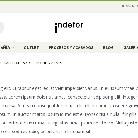
BIENVENID
AÑÍA
OUTLET
PROCESOS Y ACABADOS
BLOG
GALERI
T IMPERDIET VARIUS IACULIS VITAES?
lit. Curabitur eget leo at velit imperdiet varius. In eu ipsum vitae ve
. Lorem ipsum dolor sit amet, consectetur adipiscing elit. Integer fr
c massa. Aenean consequat lorem ut felis ullamcorper posuere gravid
ipsum. In auctor mattis ipsum id molestie. Donec risus nulla, fringi
tor tortor dictum urna, ut egestas urna ipsum nec libero. Nulla just
io orci sodales odio, ac pulvinar felis quam sit.