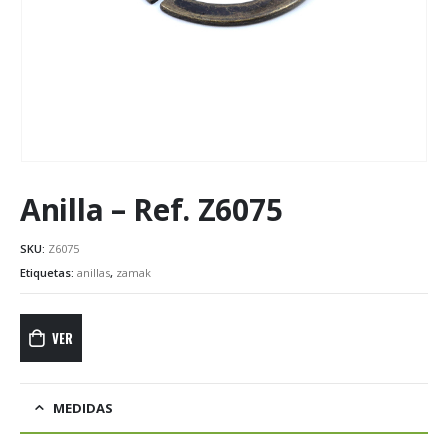
Anilla – Ref. Z6075
SKU:
Z6075
Etiquetas:
anillas
,
zamak
VER
MEDIDAS