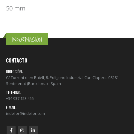
50 mm
INFORMACIÓN
CONTACTO
DIRECCIÓN:
C/ Torrent d'en Baiell, 8. Polígono Industrial Can Clapers. 08181
Sentmenat (Barcelona) - Spain
TELÉFONO:
+34 937 153 455
E-MAIL:
indefor@indefor.com