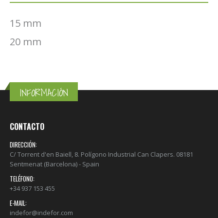
15 mm
20 mm
INFORMACIÓN
CONTACTO
DIRECCIÓN:
C/ Torrent d'en Baiell, 8. Polígono Industrial Can Clapers. 08181
Sentmenat (Barcelona) - Spain
TELÉFONO:
+34 937 153 455
E-MAIL:
indefor@indefor.com