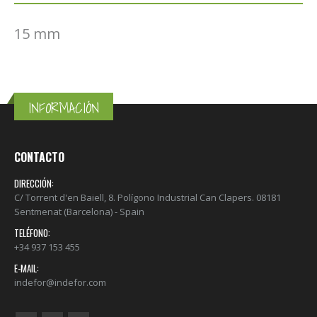
15 mm
INFORMACIÓN
CONTACTO
DIRECCIÓN:
C/ Torrent d'en Baiell, 8. Polígono Industrial Can Clapers. 08181
Sentmenat (Barcelona) - Spain
TELÉFONO:
+34 937 153 455
E-MAIL:
indefor@indefor.com