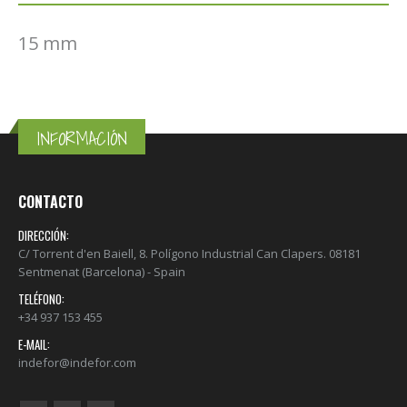
15 mm
INFORMACIÓN
CONTACTO
DIRECCIÓN:
C/ Torrent d'en Baiell, 8. Polígono Industrial Can Clapers. 08181
Sentmenat (Barcelona) - Spain
TELÉFONO:
+34 937 153 455
E-MAIL:
indefor@indefor.com