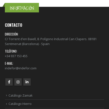
INFORMACIÓN
CONTACTO
DIRECCIÓN:
C/ Torrent d'en Baiell, 8. Polígono Industrial Can Clapers. 08181
Sentmenat (Barcelona) - Spain
TELÉFONO:
+34 937 153 455
E-MAIL:
indefor@indefor.com
Catálogo Zamak
Catálogo Hierro