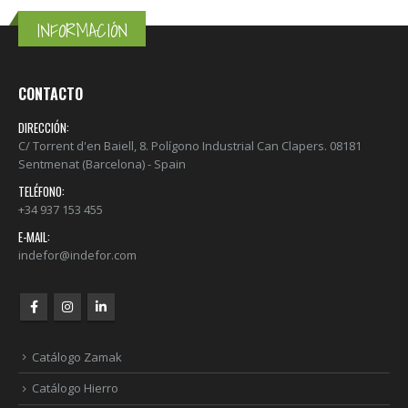
INFORMACIÓN
CONTACTO
DIRECCIÓN:
C/ Torrent d'en Baiell, 8. Polígono Industrial Can Clapers. 08181
Sentmenat (Barcelona) - Spain
TELÉFONO:
+34 937 153 455
E-MAIL:
indefor@indefor.com
Catálogo Zamak
Catálogo Hierro